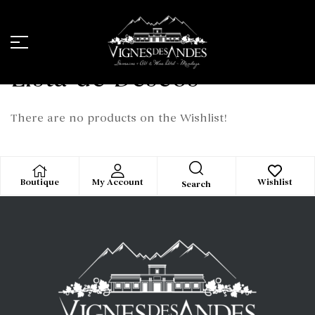
Lista de Deseos
There are no products on the Wishlist!
Boutique
My Account
Wishlist
Search