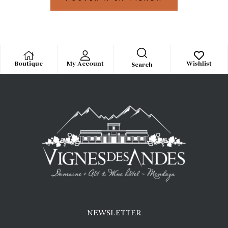
Boutique
My Account
Wishlist
Search
NEWSLETTER